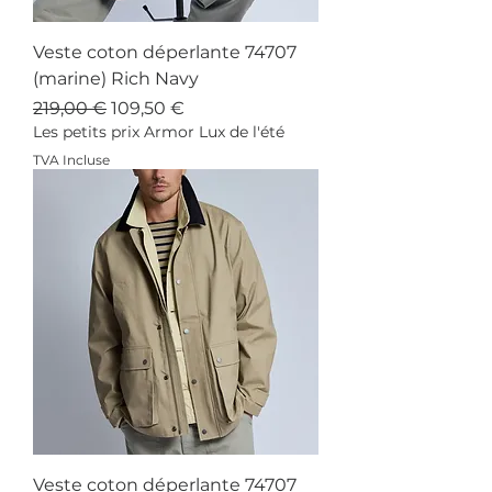
Veste coton déperlante 74707
(marine) Rich Navy
Prix original
Prix promotionnel
219,00 €
109,50 €
Les petits prix Armor Lux de l'été
TVA Incluse
Veste coton déperlante 74707