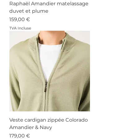
Raphaël Amandier matelassage
duvet et plume
Prix
159,00 €
TVA Incluse
Veste cardigan zippée Colorado
Amandier & Navy
Prix
179,00 €