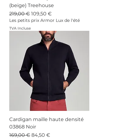
(beige) Treehouse
Prix original
Prix promotionnel
219,00 €
109,50 €
Les petits prix Armor Lux de l'été
TVA Incluse
Cardigan maille haute densité
03868 Noir
Prix original
Prix promotionnel
169,00 €
84,50 €