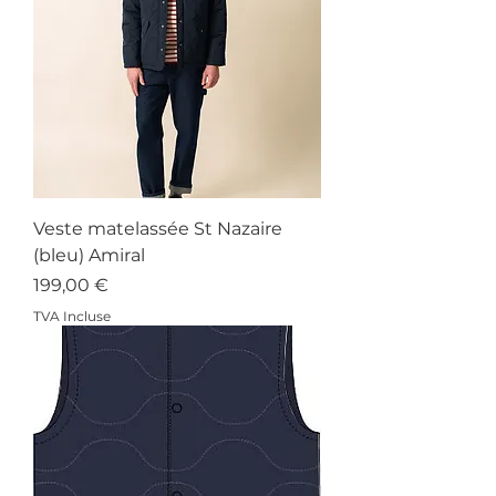
Veste matelassée St Nazaire
(bleu) Amiral
Prix
199,00 €
TVA Incluse