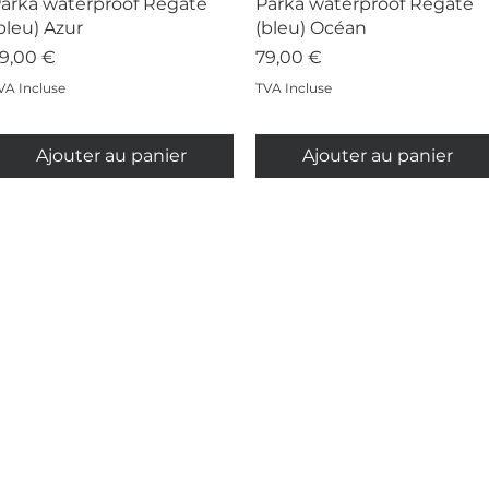
Aperçu rapide
Aperçu rapide
arka waterproof Régate
Parka waterproof Régate
bleu) Azur
(bleu) Océan
rix
Prix
9,00 €
79,00 €
VA Incluse
TVA Incluse
Ajouter au panier
Ajouter au panier