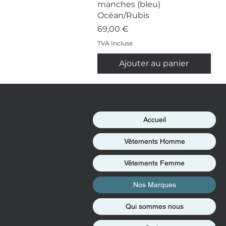
manches (bleu)
Océan/Rubis
Prix
69,00 €
TVA Incluse
Ajouter au panier
Accueil
Vêtements Homme
Vêtements Femme
Nos Marques
Qui sommes nous