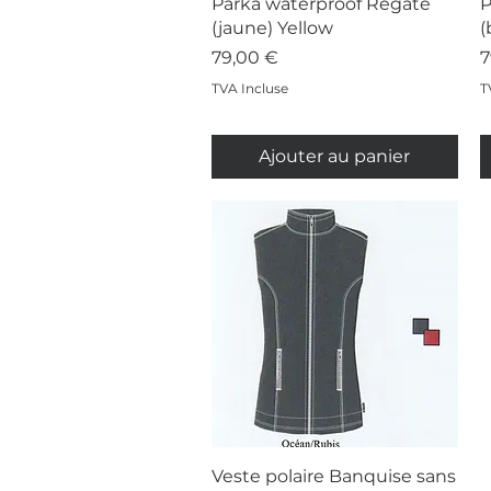
Aperçu rapide
Parka waterproof Régate
P
(jaune) Yellow
(
Prix
P
79,00 €
7
TVA Incluse
T
Ajouter au panier
Aperçu rapide
Veste polaire Banquise sans