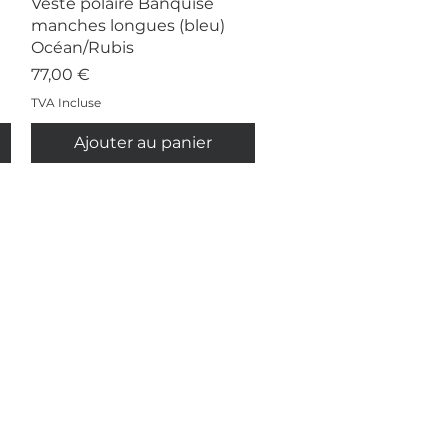
Aperçu rapide
Veste polaire Banquise
manches longues (bleu)
Océan/Rubis
Prix
77,00 €
TVA Incluse
Ajouter au panier