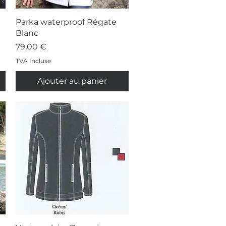
Aperçu rapide
Parka waterproof Régate
Blanc
Prix
79,00 €
TVA Incluse
Ajouter au panier