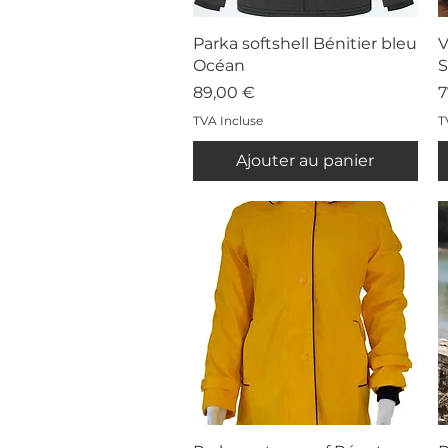
Aperçu rapide
Parka softshell Bénitier bleu
V
Océan
S
Prix
P
89,00 €
7
TVA Incluse
T
Ajouter au panier