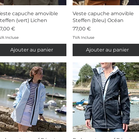
Aperçu rapide
Aperçu rapide
este capuche amovible
Veste capuche amovible
teffen (vert) Lichen
Steffen (bleu) Océan
rix
Prix
7,00 €
77,00 €
VA Incluse
TVA Incluse
Ajouter au panier
Ajouter au panier