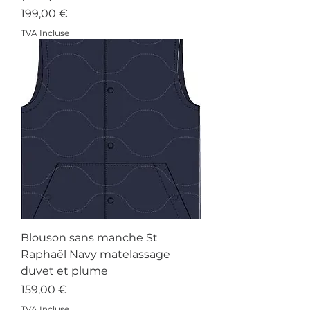
Prix
199,00 €
TVA Incluse
Blouson sans manche St
Raphaël Navy matelassage
duvet et plume
Prix
159,00 €
TVA Incluse