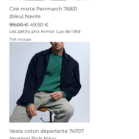
Ciré mixte Penmarch 76831
(bleu) Navire
Prix original
Prix promotionnel
99,00 €
49,50 €
Les petits prix Armor Lux de l'été
TVA Incluse
Veste coton déperlante 74707
(marine) Rich Navy