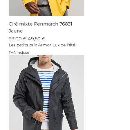
Ciré mixte Penmarch 76831
Jaune
Prix original
Prix promotionnel
99,00 €
49,50 €
Les petits prix Armor Lux de l'été
TVA Incluse