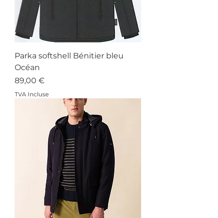
Parka softshell Bénitier bleu
Océan
Prix
89,00 €
TVA Incluse