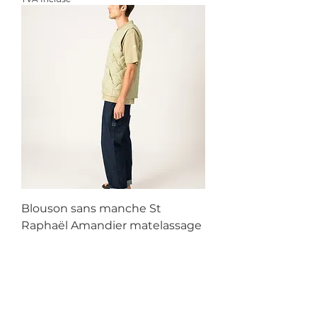
Blouson sans manche St
Raphaël Amandier matelassage
duvet et plume
Prix
159,00 €
TVA Incluse