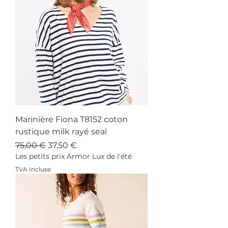
Marinière Fiona T8152 coton
rustique milk rayé seal
Prix original
Prix promotionnel
75,00 €
37,50 €
Les petits prix Armor Lux de l'été
TVA Incluse