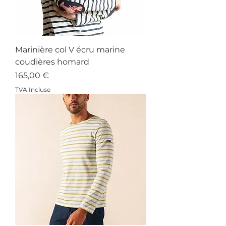
Marinière col V écru marine
coudières homard
Prix
165,00 €
TVA Incluse