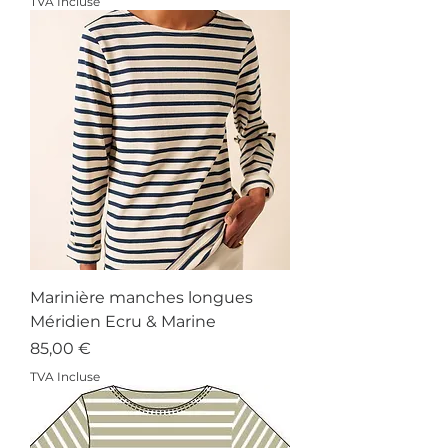
TVA Incluse
Marinière manches longues
Méridien Ecru & Marine
Prix
85,00 €
TVA Incluse