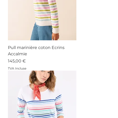
Pull marinière coton Ecrins
Accalmie
Prix
145,00 €
TVA Incluse