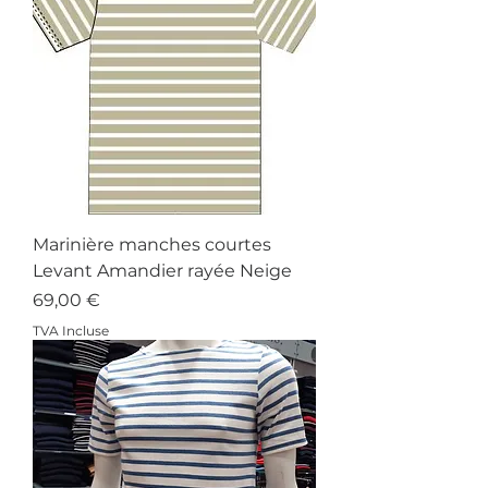
Marinière manches courtes
Levant Amandier rayée Neige
Prix
69,00 €
TVA Incluse