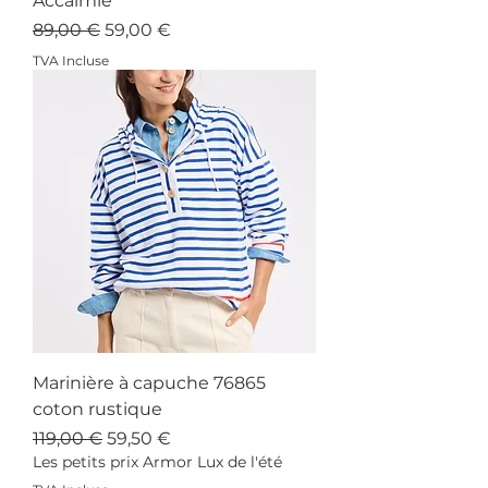
Accalmie
Prix original
Prix promotionnel
89,00 €
59,00 €
TVA Incluse
Marinière à capuche 76865
coton rustique
Prix original
Prix promotionnel
119,00 €
59,50 €
Les petits prix Armor Lux de l'été