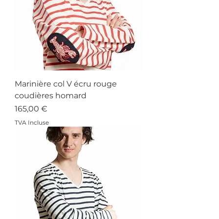
Marinière col V écru rouge
coudières homard
Prix
165,00 €
TVA Incluse