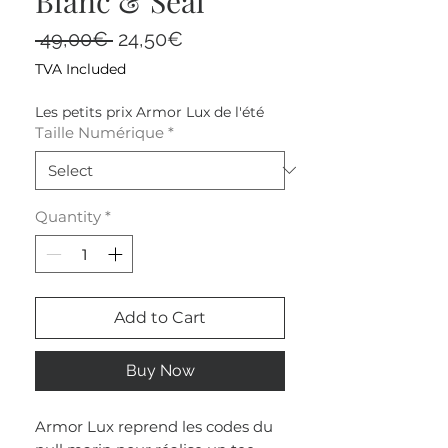
Blanc & Seal
Regular
Sale
 49,00€ 
24,50€
Price
Price
TVA Included
Les petits prix Armor Lux de l'été
Taille Numérique
*
Quantity
*
Add to Cart
Buy Now
Armor Lux reprend les codes du