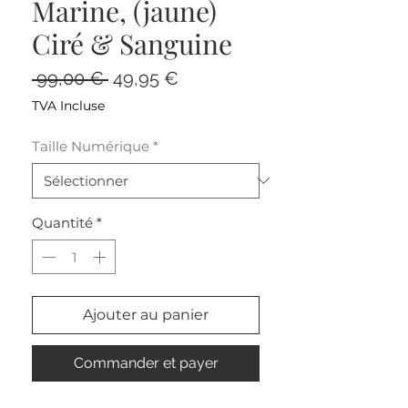
Marine, (jaune)
Ciré & Sanguine
Prix
Prix
 99,00 € 
49,95 €
original
promotionnel
TVA Incluse
Taille Numérique
*
Quantité
*
Ajouter au panier
Commander et payer