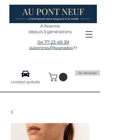
A Roanne
depuis 3 générations
04 77 23 49 39
aupontneuf@wanadoo
.fr
Se rétracter
Livraison gratuite