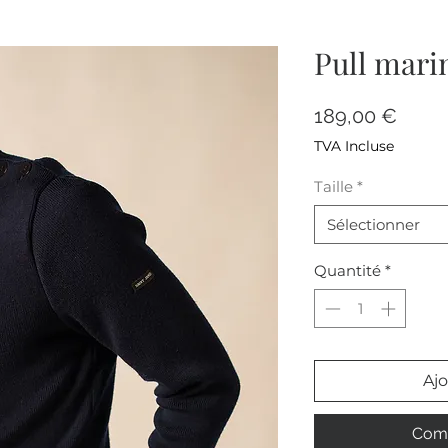
Pull mari
Prix
189,00 €
TVA Incluse
Taille
*
Sélectionner
Quantité
*
Ajo
Comm