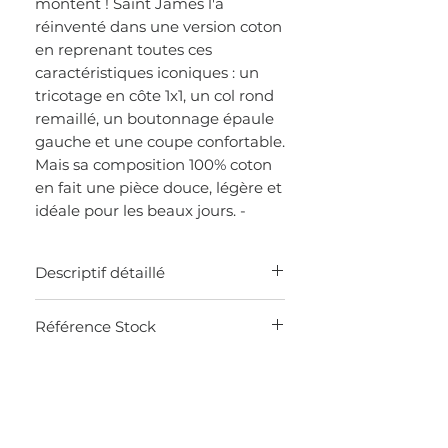
montent ! Saint James l'a
réinventé dans une version coton
en reprenant toutes ces
caractéristiques iconiques : un
tricotage en côte 1x1, un col rond
remaillé, un boutonnage épaule
gauche et une coupe confortable.
Mais sa composition 100% coton
en fait une pièce douce, légère et
idéale pour les beaux jours. -
Descriptif détaillé
MADE IN FRANCE
Référence Stock
100% coton côte 1 x 1
Boutonnage sur épaule gauche
0KHV
Bord-côte en bas de manches et de
corps
Longueur : 72 cm et coupe confort