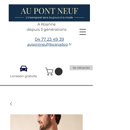
A Roanne
depuis 3 générations
04 77 23 49 39
aupontneuf@wanadoo
.fr
Se rétracter
Livraison gratuite