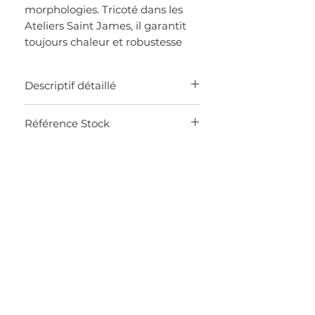
morphologies. Tricoté dans les
Ateliers Saint James, il garantit
toujours chaleur et robustesse
Descriptif détaillé
MADE IN FRANCE
Référence Stock
Pure laine vierge côte 1 x 1
Boutonnage sur épaule gauche
0JTS
Bord-côte en bas de manches et de
corps
Longueur : 71 cm et coupe droite