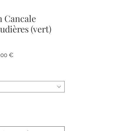
n Cancale
udières (vert)
Prix
,00 €
nal
promotionnel