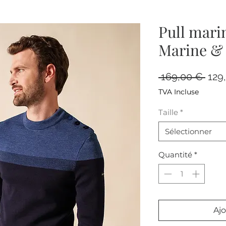
Pull mari
Marine & 
Prix
 169,00 € 
129
origi
TVA Incluse
Taille
*
Sélectionner
Quantité
*
Ajo