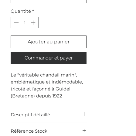
Quantité
*
Ajouter au panier
Commander et payer
Le "véritable chandail marin",
emblématique et indémodable,
tricoté et façonné à Guidel
(Bretagne) depuis 1922
Descriptif détaillé
Made in France
Référence Stock
Pull col rond