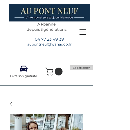
A Roanne
depuis 3 générations
04 77 23 49 39
aupontneuf@wanadoo
.fr
Se rétracter
Livraison gratuite