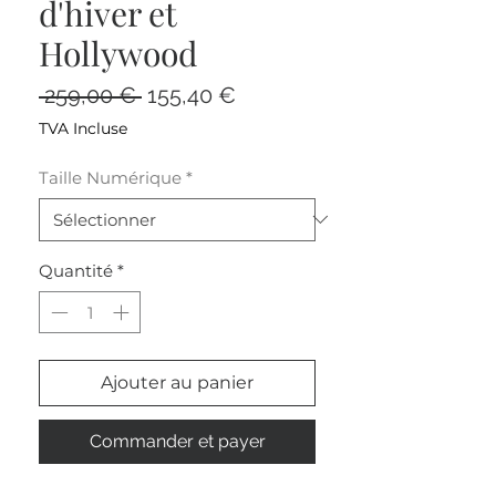
d'hiver et
Hollywood
Prix
Prix
 259,00 € 
155,40 €
original
promotionnel
TVA Incluse
Taille Numérique
*
Quantité
*
Ajouter au panier
Commander et payer