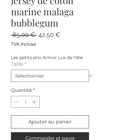
jersey de coton
marine malaga
bubblegum
Prix
Prix
 85,00 € 
42,50 €
original
promotionnel
TVA Incluse
Les petits prix Armor Lux de l'été
Taille
*
Quantité
*
Ajouter au panier
Commander et payer