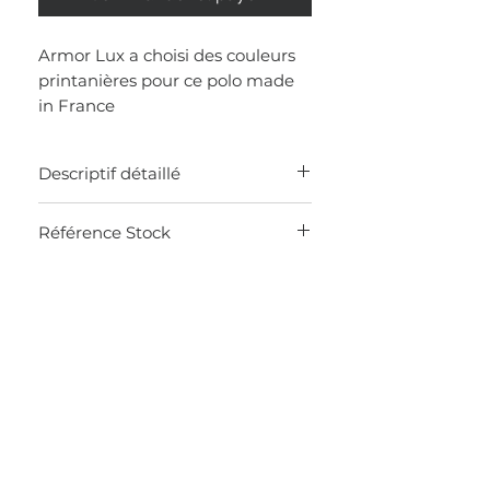
Armor Lux a choisi des couleurs
printanières pour ce polo made
in France
Descriptif détaillé
MADE IN FRANCE
Référence Stock
Polo pour homme
100% coton maille jersey
0K73
Manches courtes
Rayures tricolores
Fentes aux côtés
Col boutonné
Maille en jersey
Longueur pour une taille L: 73cm
La longueur varie de 2 cm par taille