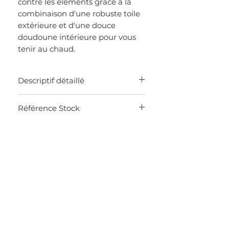
contre les éléments grâce à la
combinaison d'une robuste toile
extérieure et d'une douce
doudoune intérieure pour vous
tenir au chaud.
Descriptif détaillé
MADE IN CHINA
Référence Stock
Parka waterproof 100% polyamide
coutures soudées
0KBV
Col montant et capuche amovible
Bords côtes en intérieur de manches
Fermeture zip double curseur et
pressions
Deux poches extérieures
Intérieur doudoune 90% duvet 10%
plume
Poches intérieures zippées
Coupe droite