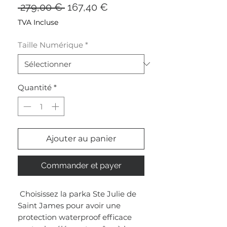
Prix
Prix
 279,00 € 
167,40 €
original
promotionnel
TVA Incluse
Taille Numérique
*
Quantité
*
Ajouter au panier
Commander et payer
Choisissez la parka Ste Julie de
Saint James pour avoir une
protection waterproof efficace