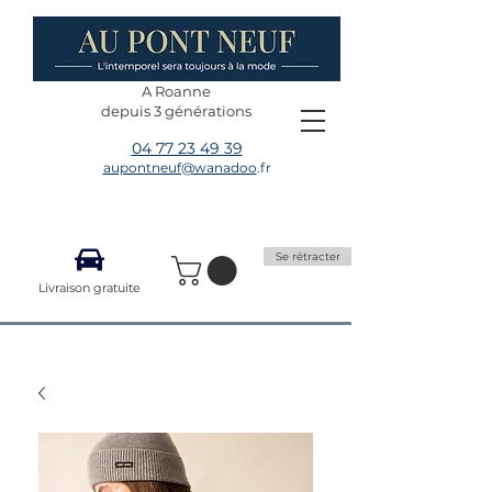
A Roanne
depuis 3 générations
04 77 23 49 39
aupontneuf@wanadoo
.fr
Se rétracter
Livraison gratuite