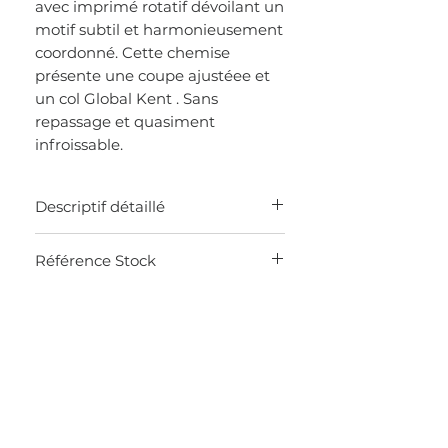
avec imprimé rotatif dévoilant un
motif subtil et harmonieusement
coordonné. Cette chemise
présente une coupe ajustéee et
un col Global Kent . Sans
repassage et quasiment
infroissable.
Descriptif détaillé
100% coton sans repassage
Référence Stock
Col Global Kent
Poche poitrine
0K36
Poignets mixtes
Modern Fit