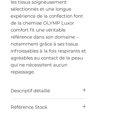
les tissus soigneusement
sélectionnés et une longue
expérience de la confection font
de la chemise OLYMP Luxor
comfort fit une véritable
référence dans son domaine –
notamment grâce à ses tissus
infroissables à la fois respirants et
agréables au contact de la peau
qui ne nécessitent aucun
repassage.
Descriptif détaillé
100% coton sans repassage
Référence Stock
Col New Kent
P
oche poitrine
0K7T
Poignets mixtes
Comfort Fit