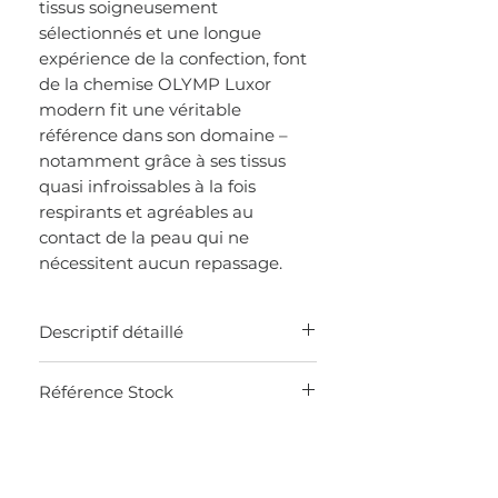
tissus soigneusement
sélectionnés et une longue
expérience de la confection, font
de la chemise OLYMP Luxor
modern fit une véritable
référence dans son domaine –
notamment grâce à ses tissus
quasi infroissables à la fois
respirants et agréables au
contact de la peau qui ne
nécessitent aucun repassage.
Descriptif détaillé
100% coton sans repassage
Référence Stock
Col Global Kent
Poche poitrine
0K21
Poignets mixtes
Modern Fit