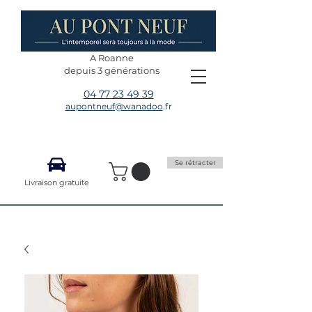
A Roanne
depuis 3 générations
04 77 23 49 39
aupontneuf@wanadoo
.fr
Se rétracter
Livraison gratuite