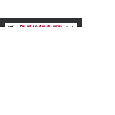
BESOIN D'AIDE ?
04 77 23 49 39
aupontneuf@wanadoo
.fr
Mentions légales
DonnéesPersonnelles et
Cookies
Conditions Générales de
Vente
Se rétracter
© 2024 par
Au Pont