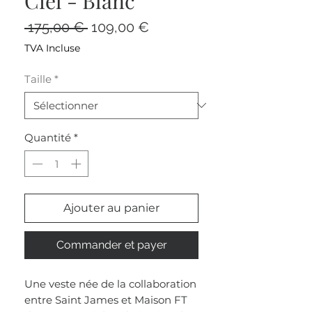
Ciel - Blanc
Prix
Prix
 175,00 € 
109,00 €
original
promotionnel
TVA Incluse
Taille
*
Quantité
*
Ajouter au panier
Commander et payer
Une veste née de la collaboration
entre Saint James et Maison FT