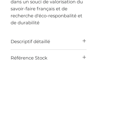
dans un souci de valorisation du
savoir-faire français et de
recherche d'éco-responbalité et
de durabilité
Descriptif détaillé
Made in Portugal
Référence Stock
Veste zippée en molleton 100% coton
bio
0K0V
Capuche avec cordon
Bord-côte en bas de corps et de
manches
Poches passepoilées devant
Poche intérieur
Ruban constrasté à l'intérieur du col
Logo imprimé sur la manche gauche
Longueur : 72 cm
Coupe droite