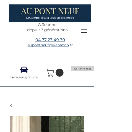
A Roanne
depuis 3 générations
04 77 23 49 39
aupontneuf@wanadoo
.fr
Se rétracter
Livraison gratuite