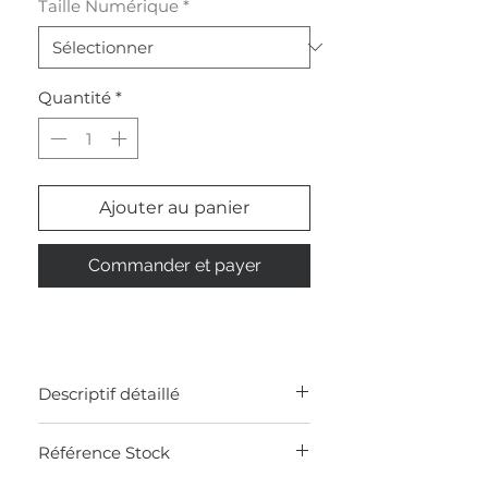
Taille Numérique
*
Quantité
*
Ajouter au panier
Commander et payer
Descriptif détaillé
Veste zippée 100% crêpe de coton
Référence Stock
maille perlée
Poches plaquées avec une boucle