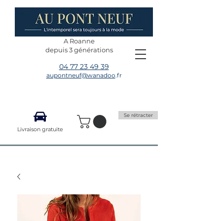
A Roanne
depuis 3 générations
04 77 23 49 39
aupontneuf@wanadoo
.fr
Se rétracter
Livraison gratuite