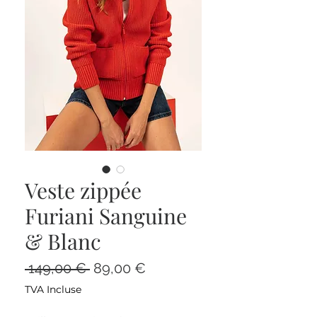
Veste zippée
Furiani Sanguine
& Blanc
Prix
Prix
 149,00 € 
89,00 €
original
promotionnel
TVA Incluse