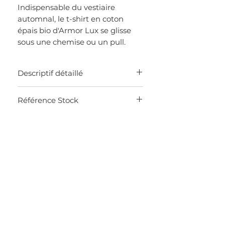
Indispensable du vestiaire
automnal, le t-shirt en coton
épais bio d'Armor Lux se glisse
sous une chemise ou un pull.
Descriptif détaillé
MADE IN FRANCE
Référence Stock
T-shirt pour homme 100% coton en
maille jersey rustique 245 g/m²
0KCG
Manches longues
Col rond
Collection Héritage
Longueur pour une taille L: 72cm
La longueur varie de 2cm par taille