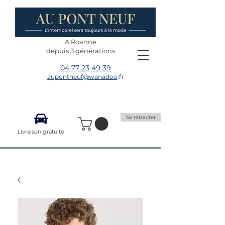
A Roanne
depuis 3 générations
04 77 23 49 39
aupontneuf@wanadoo
.fr
Se rétracter
Livraison gratuite