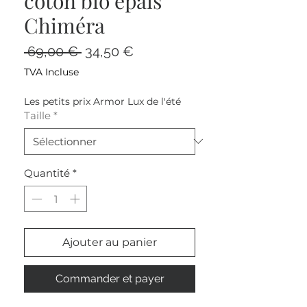
coton bio épais
Chiméra
Prix
Prix
 69,00 € 
34,50 €
original
promotionnel
TVA Incluse
Les petits prix Armor Lux de l'été
Taille
*
Quantité
*
Ajouter au panier
Commander et payer