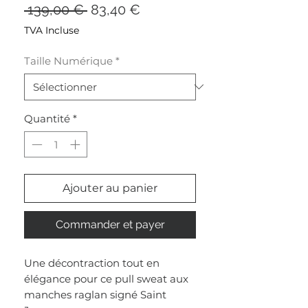
Prix
Prix
 139,00 € 
83,40 €
original
promotionnel
TVA Incluse
Taille Numérique
*
Quantité
*
Ajouter au panier
Commander et payer
Une décontraction tout en
élégance pour ce pull sweat aux
manches raglan signé Saint