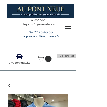
A Roanne
depuis 3 générations
04 77 23 49 39
aupontneuf@wanadoo
.fr
Se rétracter
Livraison gratuite