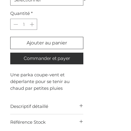
Quantité
*
Ajouter au panier
Commander et payer
Une parka coupe-vent et
déperlante pour se tenir au
chaud par petites pluies
Descriptif détaillé
MADE IN CHINE
Référence Stock
Parka softshell 100% polyester
Capuche à même