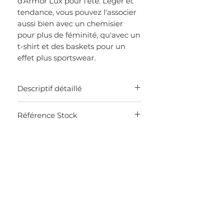
d'Armor Lux pour l'été. Léger et
tendance, vous pouvez l'associer
aussi bien avec un chemisier
pour plus de féminité, qu'avec un
t-shirt et des baskets pour un
effet plus sportswear.
Descriptif détaillé
MADE IN TUNISIE
Référence Stock
Pantalon pour femme 100% lin
Coupe droite
0KHA
Un lien à nouer à la taille
2 poches italiennes à l'avant
Une poche passepoilée à l'arrière
Fermeture élastique à la taille
Longueur entrejambe : 80 cm