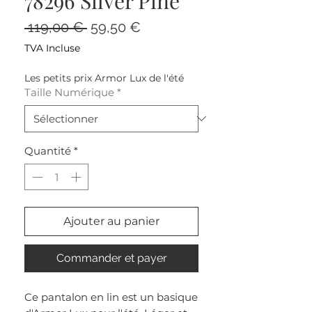
78296 Silver Pine
Prix
Prix
 119,00 € 
59,50 €
original
promotionnel
TVA Incluse
Les petits prix Armor Lux de l'été
Taille Numérique
*
Quantité
*
Ajouter au panier
Commander et payer
Ce pantalon en lin est un basique