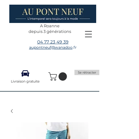
A Roanne
depuis 3 générations
04 77 23 49 39
aupontneuf@wanadoo
.fr
Se rétracter
Livraison gratuite