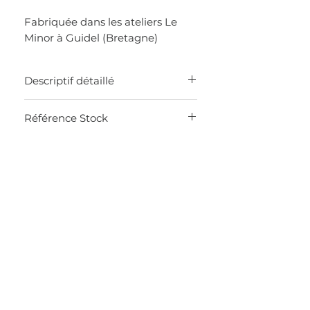
Fabriquée dans les ateliers Le
Minor à Guidel (Bretagne)
Descriptif détaillé
MADE IN FRANCE
Référence Stock
Marinière col rond et manches
longues
0JZV
100% coton
Coupe droite