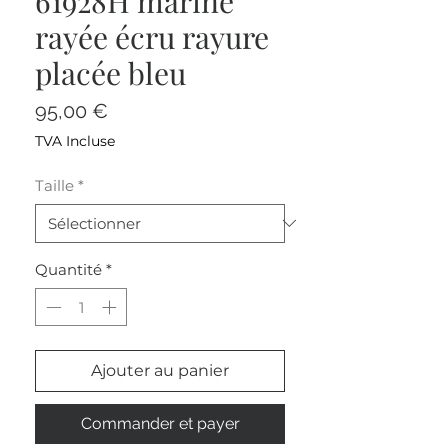
61928H marine
rayée écru rayure
placée bleu
Prix
95,00 €
TVA Incluse
Taille
*
Quantité
*
Ajouter au panier
Commander et payer