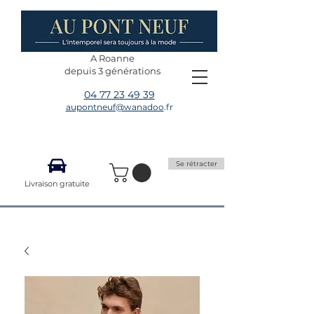
A Roanne
depuis 3 générations
04 77 23 49 39
aupontneuf@wanadoo
.fr
Se rétracter
Livraison gratuite