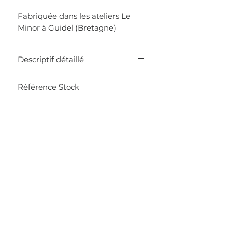
Fabriquée dans les ateliers Le
Minor à Guidel (Bretagne)
Descriptif détaillé
MADE IN FRANCE
Référence Stock
Marinière col rond et manches
longues
0J6L
100% coton
Coupe droite