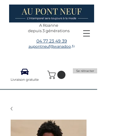
A Roanne
depuis 3 générations
04 77 23 49 39
aupontneuf@wanadoo
.fr
Se rétracter
Livraison gratuite