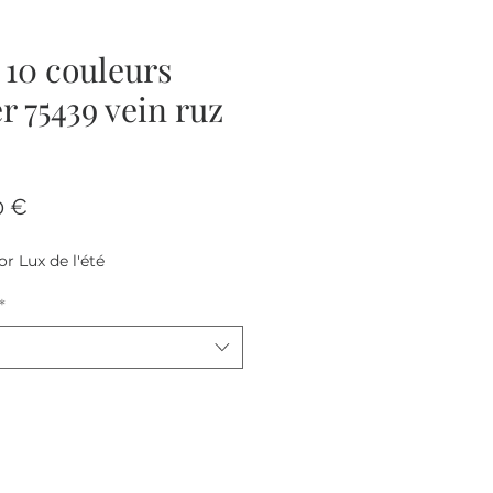
 10 couleurs
r 75439 vein ruz
Prix
0 €
al
promotionnel
or Lux de l'été
*