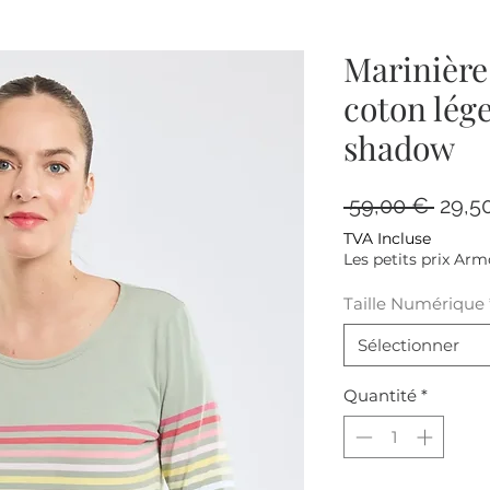
Marinière
coton lége
shadow
Prix
 59,00 € 
29,5
origin
TVA Incluse
Les petits prix Arm
Taille Numérique
Sélectionner
Quantité
*