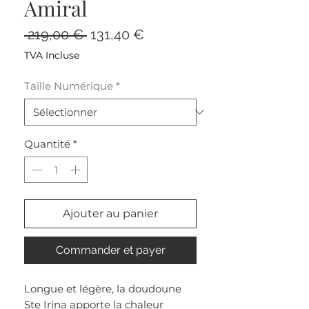
Amiral
Prix
Prix
 219,00 € 
131,40 €
original
promotionnel
TVA Incluse
Taille Numérique
*
Quantité
*
Ajouter au panier
Commander et payer
Longue et légère, la doudoune
Ste Irina apporte la chaleur