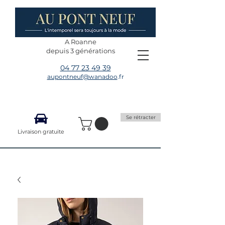
A Roanne
depuis 3 générations
04 77 23 49 39
aupontneuf@wanadoo
.fr
Se rétracter
Livraison gratuite