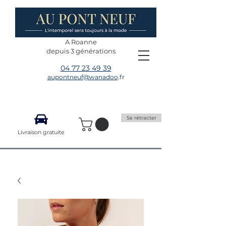
A Roanne
depuis 3 générations
04 77 23 49 39
aupontneuf@wanadoo
.fr
Se rétracter
Livraison gratuite