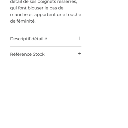
détail de ses poignets resserrés,
qui font blouser le bas de
manche et apportent une touche
de féminité.
Descriptif détaillé
Chemisier manches longues
Référence Stock
imprimé floral
Base blanc d'hiver et imprimé
0K4V
(bleu) oxygène et (rouge)
Popeline 100% coton
Poignets resserrés avec boutons et
petites fronces
Longueur : 61 cm
Coupe droite