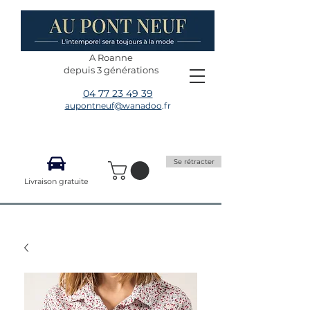
A Roanne
depuis 3 générations
04 77 23 49 39
aupontneuf@wanadoo
.fr
Se rétracter
Livraison gratuite