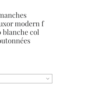
manches
uxor modern f
0 blanche col
outonnées