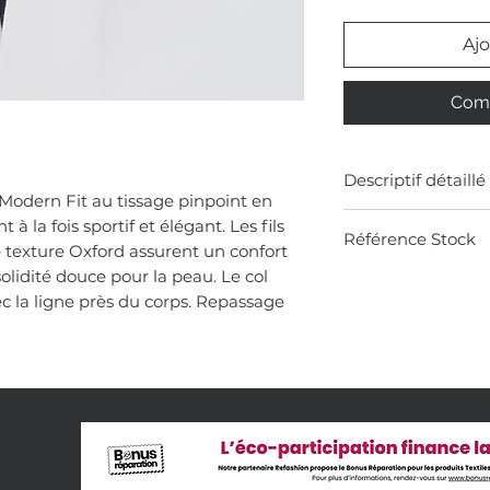
Ajo
Comm
Descriptif détaillé
odern Fit au tissage pinpoint en
100% coton sans re
à la fois sportif et élégant. Les fils
Référence Stock
Col pointes bouton
e texture Oxford assurent un confort
Poche poitrine
olidité douce pour la peau. Le col
0K31
Poignets mixtes
 la ligne près du corps. Repassage
Modern Fit