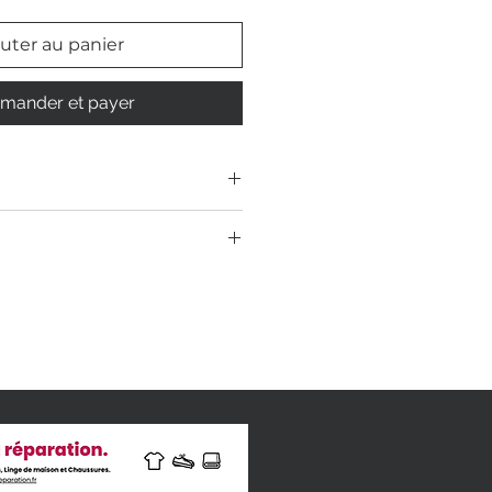
uter au panier
ander et payer
passage
nées