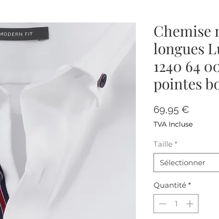
Chemise 
longues L
1240 64 0
pointes b
Prix
69,95 €
TVA Incluse
Taille
*
Sélectionner
Quantité
*